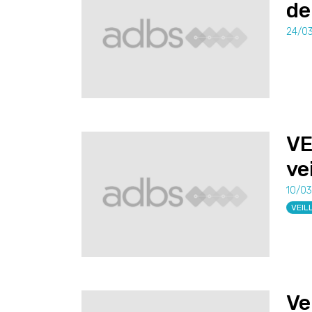
de
24/0
VE
vei
10/0
VEIL
Ve