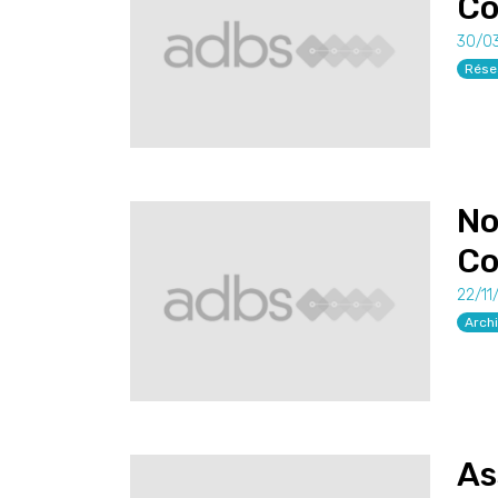
Co
30/0
Rése
No
Co
22/11
Arch
As