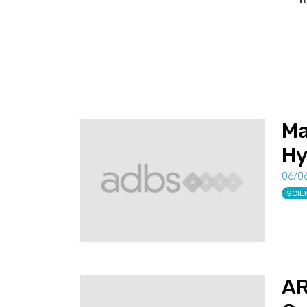
Ma
Hy
06/0
SCIE
AR