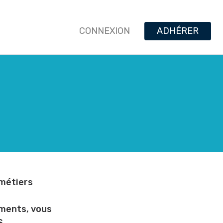
CONNEXION
ADHÉRER
 métiers
ements, vous
S.