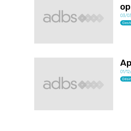
op
03/0
Gest
Ap
01/12
Dési