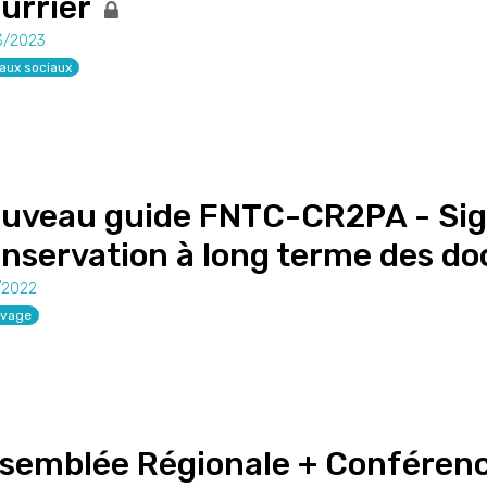
urrier
3/2023
aux sociaux
uveau guide FNTC-CR2PA - Sign
nservation à long terme des d
/2022
ivage
semblée Régionale + Conférenc