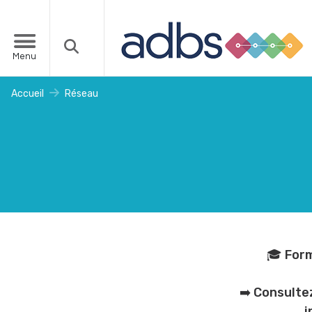
Menu
Accueil
Réseau
🎓 Form
➡️ Consulte
i