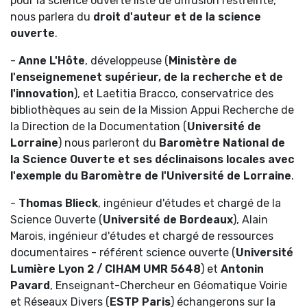
pour la science ouverte liste de diffusion restreinte,
nous parlera du
droit d'auteur et de la science
ouverte
.
-
Anne L'Hôte
, développeuse (
Ministère de
l'enseignemenet supérieur, de la recherche et de
l'innovation
), et Laetitia Bracco, conservatrice des
bibliothèques au sein de la Mission Appui Recherche de
la Direction de la Documentation (
Université de
Lorraine
) nous parleront du
Baromètre National de
la Science Ouverte et ses déclinaisons locales avec
l'exemple du Baromètre de l'Université de Lorraine
.
-
Thomas Blieck
, ingénieur d'études et chargé de la
Science Ouverte (
Université de Bordeaux
), Alain
Marois, ingénieur d'études et chargé de ressources
documentaires - référent science ouverte (
Université
Lumière Lyon 2 / CIHAM UMR 5648
) et
Antonin
Pavard
, Enseignant-Chercheur en Géomatique Voirie
et Réseaux Divers (
ESTP Paris
) échangerons sur la